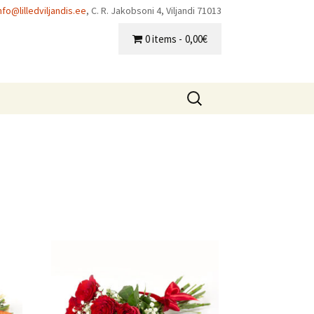
nfo@lilledviljandis.ee
, C. R. Jakobsoni 4, Viljandi 71013
0 items
0,00€
Otsi: