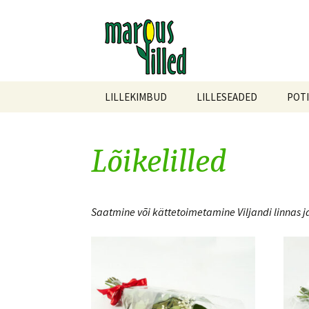
Skip
LILLEKIMBUD
LILLESEADED
POTI
to
content
Lõikelilled
Saatmine või kättetoimetamine Viljandi linnas