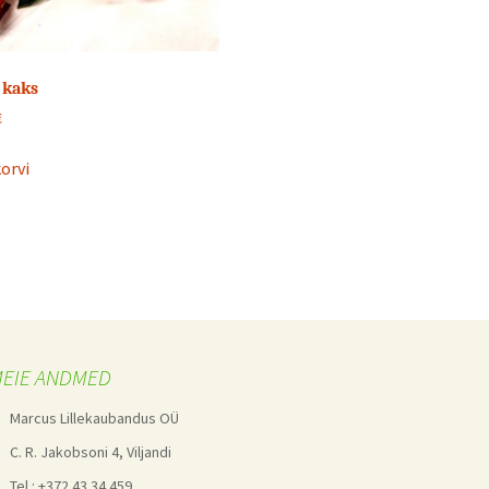
 kaks
€
korvi
EIE ANDMED
Marcus Lillekaubandus OÜ
C. R. Jakobsoni 4, Viljandi
Tel.: +372 43 34 459