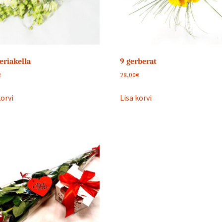
eriakella
9 gerberat
€
28,00
€
korvi
Lisa korvi