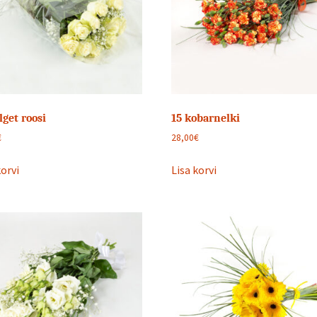
lget roosi
15 kobarnelki
€
28,00
€
korvi
Lisa korvi